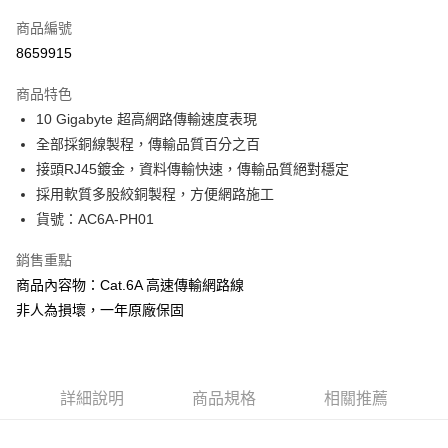
信用卡一次付款
商品編號
超商取貨付款
8659915
LINE Pay
商品特色
Apple Pay
10 Gigabyte 超高網路傳輸速度表現
全部採銅線製程，傳輸品質百分之百
街口支付
接頭RJ45鍍金，資料傳輸快速，傳輸品質絕對穩定
悠遊付
採用軟質多股絞銅製程，方便網路施工
貨號：AC6A-PH01
Google Pay
銷售重點
運送方式
商品內容物：Cat.6A 高速傳輸網路線
全家取貨付款
非人為損壞，一年原廠保固
每筆NT$60，滿NT$299(含以上)免運費
付款後全家取貨
每筆NT$60，滿NT$299(含以上)免運費
詳細說明
商品規格
相關推薦
7-11取貨付款