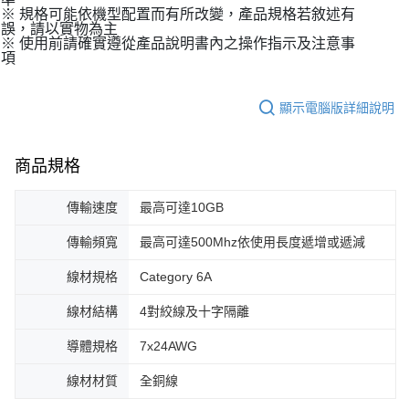
※ 規格可能依機型配置而有所改變，產品規格若敘述有
誤，請以實物為主
※ 使用前請確實遵從產品說明書內之操作指示及注意事
項
顯示電腦版詳細說明
商品規格
傳輸速度
最高可達10GB
傳輸頻寬
最高可達500Mhz依使用長度遞增或遞減
線材規格
Category 6A
線材結構
4對絞線及十字隔離
導體規格
7x24AWG
線材材質
全銅線