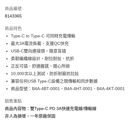
信用卡一次付款
商品編號
超商取貨付款
8143365
LINE Pay
商品特色
Apple Pay
Type-C to Type-C 可同時充電傳輸
最大3A電流負載，支援QC快充
街口支付
USB-C雙向連接頭，隨意盲插
悠遊付
柔韌編織線設計，耐拉耐扯、抗折
正反可插、舒適握感、隨心所欲
Google Pay
10,000次以上測試，防折耐磨抗拉扯
ATM付款
兼容任何USB Type-C設備之間傳輸和同步數據
商品型號：B4A-4BT-0001、B4A-4HT-0001、B4A-4KT-0001
運送方式
銷售重點
全家取貨付款
商品內容物：雙Type-C PD 3A快速充電線/傳輸線
每筆NT$60，滿NT$299(含以上)免運費
非人為損壞，一年原廠保固
付款後全家取貨
每筆NT$60，滿NT$299(含以上)免運費