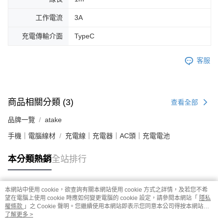
工作電流
3A
充電傳輸介面
TypeC
客服
商品相關分類 (3)
查看全部
品牌一覽
atake
手機｜電腦線材
充電線｜充電器｜AC頭｜充電電池
本分類熱銷
全站排行
本網站中使用 cookie，欲查詢有關本網站使用 cookie 方式之詳情，及若您不希
熱門標籤
望在電腦上使用 cookie 時應如何變更電腦的 cookie 設定，請參閱本網站「
隱私
權條款
」之 Cookie 聲明。您繼續使用本網站即表示您同意本公司得按本網站使
用條款之 Cookie 聲明使用 cookie。
了解更多 >