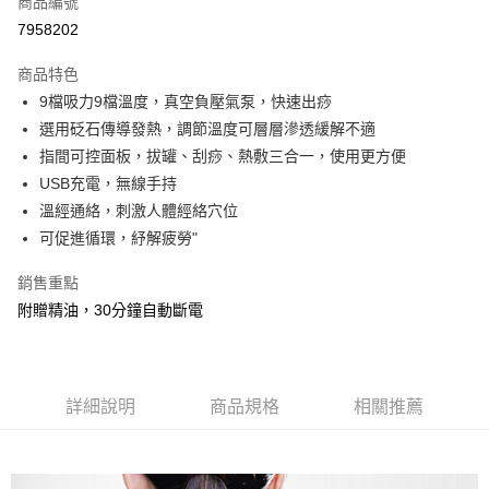
商品編號
超商取貨付款
7958202
LINE Pay
商品特色
Apple Pay
9檔吸力9檔溫度，真空負壓氣泵，快速出痧
選用砭石傳導發熱，調節溫度可層層滲透緩解不適
街口支付
指間可控面板，拔罐、刮痧、熱敷三合一，使用更方便
悠遊付
USB充電，無線手持
溫經通絡，刺激人體經絡穴位
ATM付款
可促進循環，紓解疲勞"
運送方式
銷售重點
全家取貨付款
附贈精油，30分鐘自動斷電
每筆NT$60，滿NT$299(含以上)免運費
付款後全家取貨
每筆NT$60，滿NT$299(含以上)免運費
詳細說明
商品規格
相關推薦
7-11取貨付款
每筆NT$60，滿NT$299(含以上)免運費