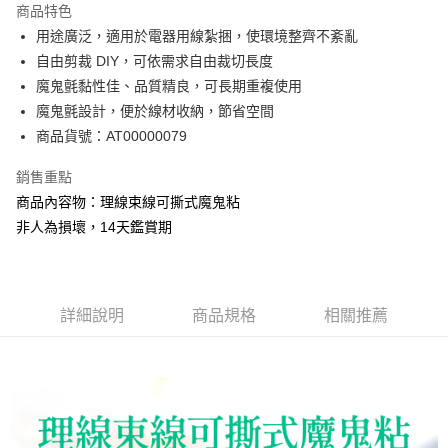
商品特色
Apple Pay
用途廣泛，適用於電器用線紮捆，使環境整齊不紊亂
自由剪裁 DIY，可依需求自由裁切長度
街口支付
魔鬼氈黏性佳、品質精良，可長期重複使用
悠遊付
魔鬼氈設計，便於線材收納，節省空間
商品貨號：AT00000079
ATM付款
銷售重點
運送方式
商品內容物：理線束線可撕式魔鬼粘
全家取貨付款
非人為損壞，14天鑑賞期
每筆NT$60，滿NT$299(含以上)免運費
付款後全家取貨
每筆NT$60，滿NT$299(含以上)免運費
詳細說明
商品規格
相關推薦
7-11取貨付款
每筆NT$60，滿NT$299(含以上)免運費
付款後7-11取貨
每筆NT$60，滿NT$299(含以上)免運費