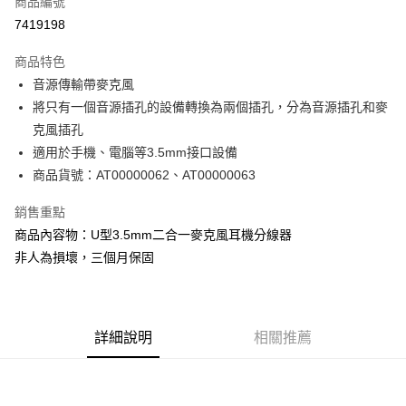
商品編號
超商取貨付款
7419198
LINE Pay
商品特色
Apple Pay
音源傳輸帶麥克風
將只有一個音源插孔的設備轉換為兩個插孔，分為音源插孔和麥
街口支付
克風插孔
悠遊付
適用於手機、電腦等3.5mm接口設備
商品貨號：AT00000062、AT00000063
Google Pay
銷售重點
ATM付款
商品內容物：U型3.5mm二合一麥克風耳機分線器
非人為損壞，三個月保固
運送方式
全家取貨付款
每筆NT$60，滿NT$299(含以上)免運費
詳細說明
相關推薦
付款後全家取貨
每筆NT$60，滿NT$299(含以上)免運費
7-11取貨付款