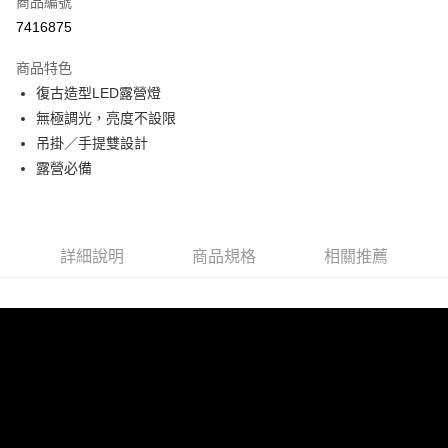
商品編號
超商取貨付款
7416875
LINE Pay
商品特色
Apple Pay
復古造型LED露營燈
無極調光，亮度不設限
街口支付
吊掛／手提雙設計
悠遊付
露營必備
ATM付款
運送方式
詳細說明
商品規格
相關推薦
全家取貨付款
每筆NT$60，滿NT$299(含以上)免運費
付款後全家取貨
每筆NT$60，滿NT$299(含以上)免運費
7-11取貨付款
每筆NT$60，滿NT$299(含以上)免運費