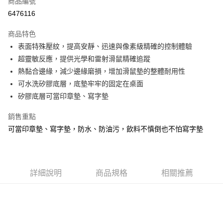
商品編號
超商取貨付款
6476116
LINE Pay
商品特色
Apple Pay
表面特殊壓紋，提高安靜、迅速與像素級精確的控制體驗
超靈敏反應，提供光學和雷射滑鼠精確追蹤
街口支付
熱黏合邊緣，減少邊緣磨損，增加滑鼠墊的整體耐用性
悠遊付
可水洗矽膠底層，底墊牢牢的固定在桌面
矽膠底層可當印章墊、寫字墊
ATM付款
銷售重點
運送方式
可當印章墊、寫字墊，防水、防油污，飲料不慎倒也不怕寫字墊
全家取貨付款
每筆NT$60，滿NT$299(含以上)免運費
付款後全家取貨
詳細說明
商品規格
相關推薦
每筆NT$60，滿NT$299(含以上)免運費
7-11取貨付款
每筆NT$60，滿NT$299(含以上)免運費