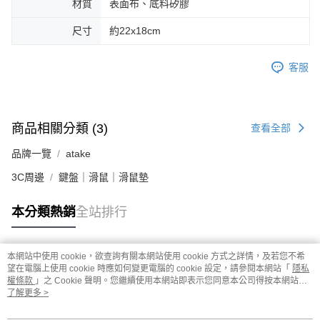
材質
表面布、底料矽膠
尺寸
約22x18cm
客服
商品相關分類 (3)
查看全部
品牌一覽
atake
3C周邊
鍵盤｜滑鼠｜滑鼠墊
本分類熱銷
全站排行
本網站中使用 cookie，欲查詢有關本網站使用 cookie 方式之詳情，及若您不希
熱門標籤
望在電腦上使用 cookie 時應如何變更電腦的 cookie 設定，請參閱本網站「
隱私
權條款
」之 Cookie 聲明。您繼續使用本網站即表示您同意本公司得按本網站使
用條款之 Cookie 聲明使用 cookie。
了解更多 >