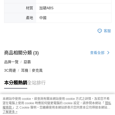
材質
加硬ABS
產地
中國
客服
商品相關分類 (3)
查看全部
品牌一覽
惡霸
3C周邊
耳機｜麥克風
本分類熱銷
全站排行
本網站中使用 cookie，欲查詢有關本網站使用 cookie 方式之詳情，及若您不希
熱門標籤
望在電腦上使用 cookie 時應如何變更電腦的 cookie 設定，請參閱本網站「
隱私
權條款
」之 Cookie 聲明。您繼續使用本網站即表示您同意本公司得按本網站使
用條款之 Cookie 聲明使用 cookie。
了解更多 >