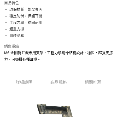
商品特色
Apple Pay
環保材質，整潔桌面
穩定防滑，保護耳機
街口支付
工程力學，穩固耐用
悠遊付
超重支撐
組裝簡易
ATM付款
銷售重點
運送方式
M6 金剛臂耳機專用支架，工程力學鋼骨結構設計、穩固，超強支撐
全家取貨付款
力．可擺掛各種耳機。
每筆NT$60，滿NT$299(含以上)免運費
付款後全家取貨
每筆NT$60，滿NT$299(含以上)免運費
詳細說明
商品規格
相關推薦
7-11取貨付款
每筆NT$60，滿NT$299(含以上)免運費
付款後7-11取貨
每筆NT$60，滿NT$299(含以上)免運費