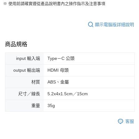
※ 使用前請確實遵從產品說明書內之操作指示及注意事項
顯示電腦版詳細說明
商品規格
input 輸入端
Type－C 公頭
output 輸出端
HDMI 母頭
材質
ABS、金屬
尺寸／線長
5.2x4x1.5cm／15cm
重量
35g
客服