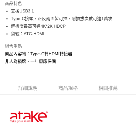
商品特色
Apple Pay
支援USB3.1
Type-C接頭，正反兩面皆可插，耐插拔次數可達1萬次
街口支付
解析度最高可達4K*2K HDCP
悠遊付
貨號：ATC-HDMI
Google Pay
銷售重點
商品內容物：Type-C轉HDMI轉接器
ATM付款
非人為損壞，一年原廠保固
運送方式
全家取貨付款
每筆NT$60，滿NT$299(含以上)免運費
詳細說明
商品規格
相關推薦
付款後全家取貨
每筆NT$60，滿NT$299(含以上)免運費
7-11取貨付款
每筆NT$60，滿NT$299(含以上)免運費