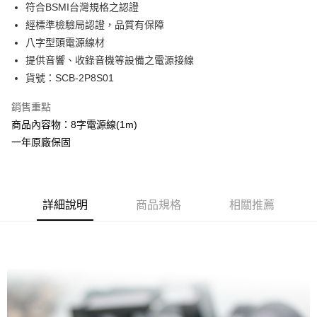
Apple Pay
符合BSMI台灣規格之認證
經標準檢驗局認證，品質有保障
街口支付
八字型頭電源線材
悠遊付
提供音響、收錄音機等設備之電源接線
貨號：SCB-2P8S01
Google Pay
銷售重點
ATM付款
商品內容物：8字電源線(1m)
一年原廠保固
運送方式
全家取貨付款
每筆NT$60，滿NT$299(含以上)免運費
詳細說明
商品規格
相關推薦
付款後全家取貨
每筆NT$60，滿NT$299(含以上)免運費
7-11取貨付款
每筆NT$60，滿NT$299(含以上)免運費
付款後7-11取貨